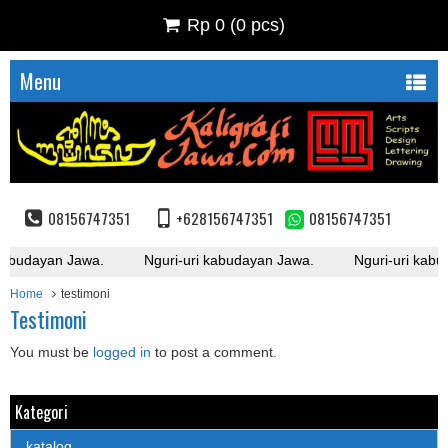
Rp 0
(
0
pcs)
Menu
08156747351
+628156747351
08156747351
kabudayan Jawa.
Nguri-uri kabudayan Jawa.
Nguri-uri kabu
Home
testimoni
Testimoni
You must be
logged in
to post a comment.
Kategori
katalog