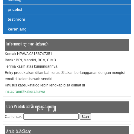
pricelist
testimoni
keranjang
Informasi ꦆꦤ꧀ꦥ꦳ꦺꦴꦂꦩꦱꦶ
Kontak HP/WA 08156747351
Bank : BRI, Mandiri, BCA, CIMB
Terima kasih atas kunjungannya
Entry produk akan ditambah terus. Silakan berlangganan dengan mengisi
email di kolom bawah sendiri.
Khusus kaos, katalog lebih lengkap bisa dilihat di
instagram@kaligrafijawa
Cari Produk ꦕꦫꦶ ꦥꦿꦺꦴꦝꦸꦏ꧀
Cari untuk:
Arsip ꦄꦂꦱꦶꦥ꧀