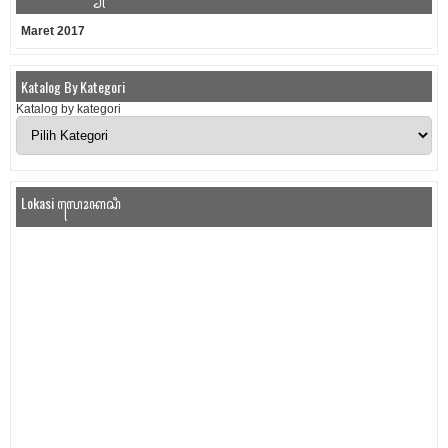
Maret 2017
Katalog By Kategori
Katalog by kategori
Lokasi ꦭꦺꦴꦏꦱꦶ