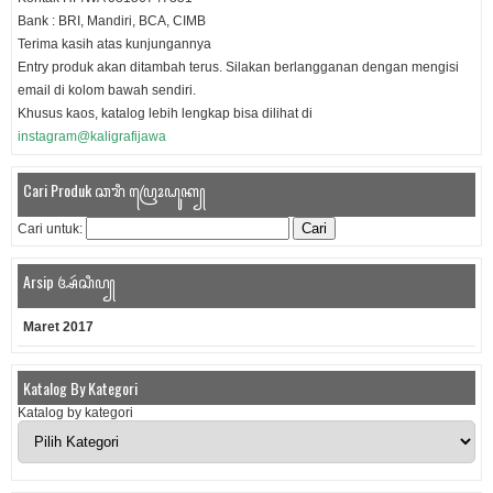
Bank : BRI, Mandiri, BCA, CIMB
Terima kasih atas kunjungannya
Entry produk akan ditambah terus. Silakan berlangganan dengan mengisi
email di kolom bawah sendiri.
Khusus kaos, katalog lebih lengkap bisa dilihat di
instagram@kaligrafijawa
Cari Produk ꦕꦫꦶ ꦥꦿꦺꦴꦝꦸꦏ꧀
Cari untuk:
Arsip ꦄꦂꦱꦶꦥ꧀
Maret 2017
Katalog By Kategori
Katalog by kategori