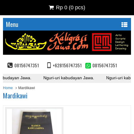
Rp 0
(
0
pcs)
Menu
08156747351
+628156747351
08156747351
kabudayan Jawa.
Nguri-uri kabudayan Jawa.
Nguri-uri kabu
Home
Mardikawi
Mardikawi