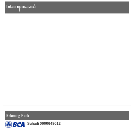
Lokasi ꦭꦺꦴꦏꦱꦶ
Rekening Bank
Suhadi 0600648012