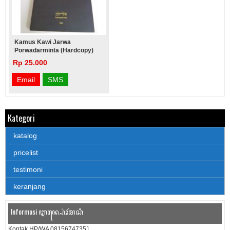
Kamus Kawi Jarwa
Porwadarminta (hardcopy)
Rp 25.000
Email
SMS
Kategori
katalog
pricelist
testimoni
keranjang
Informasi ꦆꦤ꧀ꦥ꦳ꦺꦴꦂꦩꦱꦶ
Kontak HP/WA 08156747351