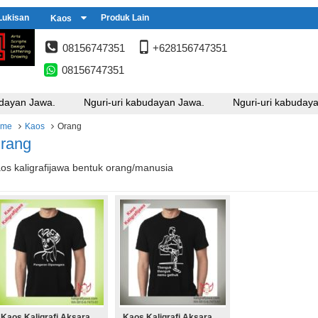
Lukisan
Produk Lain
Kaos
08156747351
+628156747351
08156747351
dayan Jawa.
Nguri-uri kabudayan Jawa.
Nguri-uri kabudaya
ome
Kaos
Orang
rang
os kaligrafijawa bentuk orang/manusia
Kaos Kaligrafi Aksara
Kaos Kaligrafi Aksara