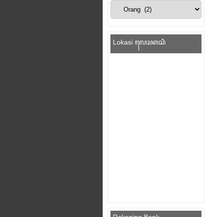
Lokasi ꦭꦺꦴꦏꦱꦶ