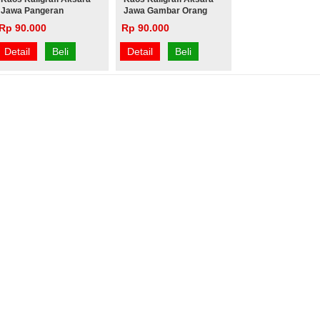
Jawa Pangeran
Jawa Gambar Orang
Dipanegara
Thenguk-Thenguk
Rp 90.000
Rp 90.000
Detail
Beli
Detail
Beli