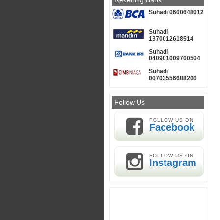
Rekening Bank
Suhadi 0600648012
Suhadi
1370012618514
Suhadi
040901009700504
Suhadi
00703556688200
Follow Us
FOLLOW US ON
Facebook
FOLLOW US ON
Instagram