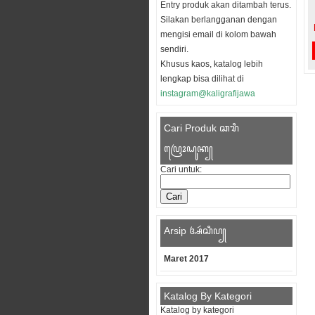
Entry produk akan ditambah terus.
Silakan berlangganan dengan
mengisi email di kolom bawah
sendiri.
Khusus kaos, katalog lebih
lengkap bisa dilihat di
instagram@kaligrafijawa
Cari Produk ꦕꦫꦶ
ꦥꦿꦺꦴꦝꦸꦏ꧀
Cari untuk:
Arsip ꦄꦂꦱꦶꦥ꧀
Maret 2017
Katalog By Kategori
Katalog by kategori