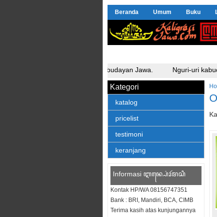
Beranda
Umum
Buku
Nguri-uri kabudayan Jawa.
Nguri-uri kabu
Kategori
H
O
katalog
Ka
pricelist
testimoni
keranjang
Informasi ꦆꦤ꧀ꦥ꦳ꦺꦴꦂꦩꦱꦶ
Kontak HP/WA 08156747351
Bank : BRI, Mandiri, BCA, CIMB
Terima kasih atas kunjungannya