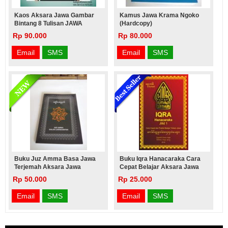
Kaos Aksara Jawa Gambar
Kamus Jawa Krama Ngoko
Bintang 8 Tulisan JAWA
(hardcopy)
Rp 90.000
Rp 80.000
Email
SMS
Email
SMS
Buku Juz Amma Basa Jawa
Buku Iqra Hanacaraka Cara
Terjemah Aksara Jawa
Cepat Belajar Aksara Jawa
Rp 50.000
Rp 25.000
Email
SMS
Email
SMS