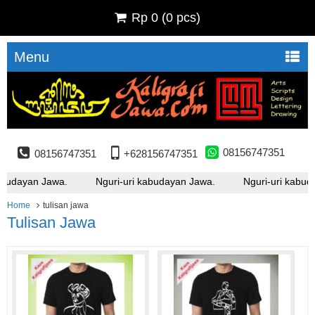
Rp 0
(
0
pcs)
Menu
08156747351
08156747351
+628156747351
abudayan Jawa.
Nguri-uri kabudayan Jawa.
Nguri-uri kabud
Home
tulisan jawa
Tulisan Jawa