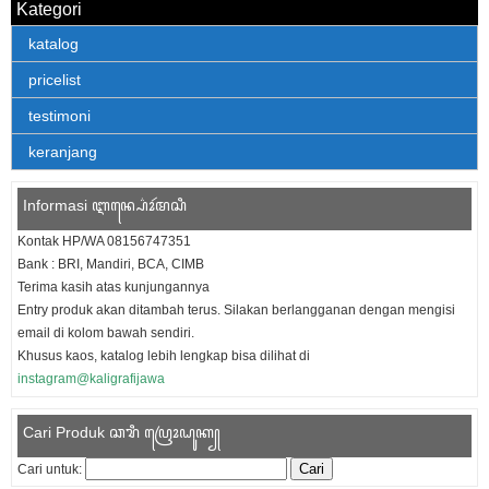
Kategori
katalog
pricelist
testimoni
keranjang
Informasi ꦆꦤ꧀ꦥ꦳ꦺꦴꦂꦩꦱꦶ
Kontak HP/WA 08156747351
Bank : BRI, Mandiri, BCA, CIMB
Terima kasih atas kunjungannya
Entry produk akan ditambah terus. Silakan berlangganan dengan mengisi
email di kolom bawah sendiri.
Khusus kaos, katalog lebih lengkap bisa dilihat di
instagram@kaligrafijawa
Cari Produk ꦕꦫꦶ ꦥꦿꦺꦴꦝꦸꦏ꧀
Cari untuk: