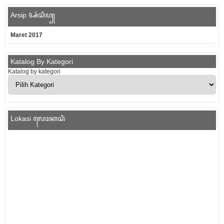
Arsip ꦄꦂꦱꦶꦥ꧀
Maret 2017
Katalog By Kategori
Katalog by kategori
Lokasi ꦭꦺꦴꦏꦱꦶ