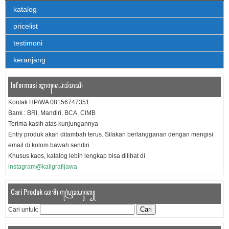
katalog
pricelist
testimoni
keranjang
Informasi ꦆꦤ꧀ꦥ꦳ꦺꦴꦂꦩꦱꦶ
Kontak HP/WA 08156747351
Bank : BRI, Mandiri, BCA, CIMB
Terima kasih atas kunjungannya
Entry produk akan ditambah terus. Silakan berlangganan dengan mengisi
email di kolom bawah sendiri.
Khusus kaos, katalog lebih lengkap bisa dilihat di
instagram@kaligrafijawa
Cari Produk ꦕꦫꦶ ꦥꦿꦺꦴꦝꦸꦏ꧀
Cari untuk: