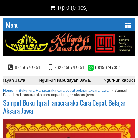
Rp 0
(
0
pcs)
Menu
08156747351
+628156747351
08156747351
udayan Jawa.
Nguri-uri kabudayan Jawa.
Nguri-uri kabuday
Home
Buku Iqra Hanacaraka cara cepat belajar aksara jawa
Sampul
Buku Iqra Hanacraraka cara cepat belajar aksara jawa
Sampul Buku Iqra Hanacraraka Cara Cepat Belajar
Aksara Jawa