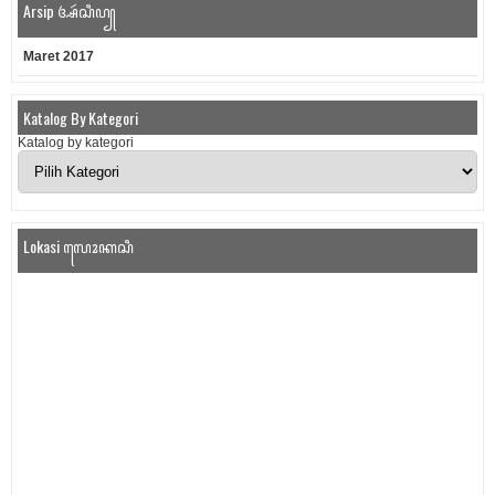
Arsip ꦄꦂꦱꦶꦥ꧀
Maret 2017
Katalog By Kategori
Katalog by kategori
Lokasi ꦭꦺꦴꦏꦱꦶ