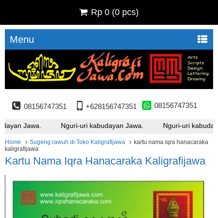
Rp 0
(
0
pcs)
Menu
08156747351
08156747351
+628156747351
udayan Jawa.
Nguri-uri kabudayan Jawa.
Nguri-uri kabuday
Home
Sugeng rawuh di Toko Kaligrafijawa
kartu nama iqra hanacaraka
kaligrafijawa
Kartu Nama Iqra Hanacaraka Kaligrafijawa