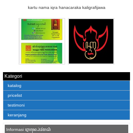
kartu nama iqra hanacaraka kaligrafijawa
Kategori
katalog
pricelist
testimoni
keranjang
Informasi ꦆꦤ꧀ꦥ꦳ꦺꦴꦂꦩꦱꦶ