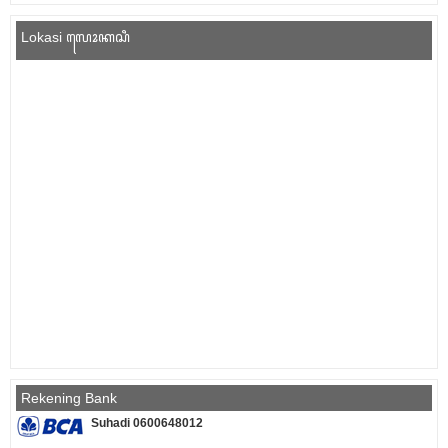
Lokasi ꦭꦺꦴꦏꦱꦶ
Rekening Bank
Suhadi 0600648012