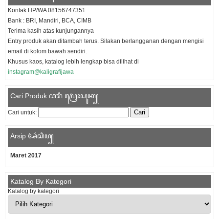
Kontak HP/WA 08156747351
Bank : BRI, Mandiri, BCA, CIMB
Terima kasih atas kunjungannya
Entry produk akan ditambah terus. Silakan berlangganan dengan mengisi
email di kolom bawah sendiri.
Khusus kaos, katalog lebih lengkap bisa dilihat di
instagram@kaligrafijawa
Cari Produk ꦕꦫꦶ ꦥꦿꦺꦴꦝꦸꦏ꧀
Cari untuk:
Arsip ꦄꦂꦱꦶꦥ꧀
Maret 2017
Katalog By Kategori
Katalog by kategori